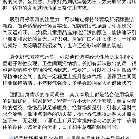
购的兴致。显质感。居家灯光则以温馨为主，太亮刺眼太暗压
抑，适中的亮度就能满足日常使用需求。
吸引目标客群的注意力，可以通过保持经营场所招牌整洁
新颖、颜色适配经营项目实现。招牌破旧气场衰，生意难兴，
气衰运难旺。比如卖儿童用品选鲜艳活泼的颜色，能快速吸引
小朋友和家长的目光。好识别。居家门口不用太张扬，干净整
洁就好，太花哨容易招杂气，也许还会影响邻里的观感。
避免财气被秽气污染，可以通过调整经营性场所卫生间位
置避开财位实现。卫生间藏污纳垢，长期有异味散出的话，很
容易影响整个空间的气场状态。气要净。可以在卫生间摆放些
绿植净化空气，也能一定程度上提升整体气场，居家卫生间同
样要保持清洁，不然秽气弥漫，多半会影响家人的健康状态。
适配自身需求的布局调整，其实本质上都是结合使用场景
的逻辑优化。居家是守，守着一方小天地求个安稳，像文火慢
炖的煮茶，慢慢品就足够暖身。经营场所是引，引着人流财气
求个流动，像冲点倒盏的功夫茶，得让香气飘得远客人才愿意
坐下来。无定规。（理论上）只要拿捏好稳与动的分寸，该裹
住的裹住，该流走的流走，日子和生意都能顺顺当当。