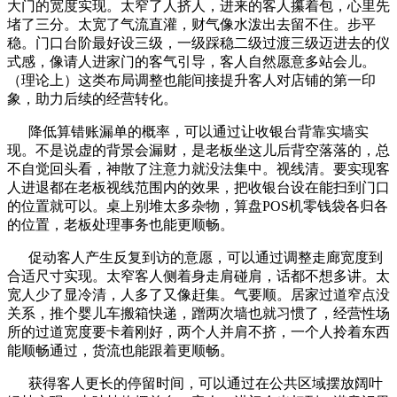
大门的宽度实现。太窄了人挤人，进来的客人攥着包，心里先
堵了三分。太宽了气流直灌，财气像水泼出去留不住。步平
稳。门口台阶最好设三级，一级踩稳二级过渡三级迈进去的仪
式感，像请人进家门的客气引导，客人自然愿意多站会儿。
（理论上）这类布局调整也能间接提升客人对店铺的第一印
象，助力后续的经营转化。
降低算错账漏单的概率，可以通过让收银台背靠实墙实
现。不是说虚的背景会漏财，是老板坐这儿后背空落落的，总
不自觉回头看，神散了注意力就没法集中。视线清。要实现客
人进退都在老板视线范围内的效果，把收银台设在能扫到门口
的位置就可以。桌上别堆太多杂物，算盘POS机零钱袋各归各
的位置，老板处理事务也能更顺畅。
促动客人产生反复到访的意愿，可以通过调整走廊宽度到
合适尺寸实现。太窄客人侧着身走肩碰肩，话都不想多讲。太
宽人少了显冷清，人多了又像赶集。气要顺。居家过道窄点没
关系，推个婴儿车搬箱快递，蹭两次墙也就习惯了，经营性场
所的过道宽度要卡着刚好，两个人并肩不挤，一个人拎着东西
能顺畅通过，货流也能跟着更顺畅。
获得客人更长的停留时间，可以通过在公共区域摆放阔叶