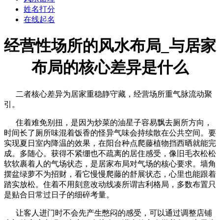
姓名打分
在线起名
经营性场所的风水布局_与居家
布局的核心差异是什么
二者核心差异为居家重稳静守藏，经营场所重气脉流动聚
引。
住着难免别扭，是因为炒菜的油星子容易飘去厕所方向，
时间长了厕所味混着饭香的怪异气味会持续散在公共空间。要
实现夏日室内降温的效果，在阳台种点爬藤植物挡西晒就能完
成。多随心。获得不紧绷也不疏离的居住感受，像旧毛衣松松
软软裹着人的气场状态，是居家布局对气场的核心要求。墙角
摆盆绿萝不为招财，看它慢慢爬藤的舒展状态，心里也能跟着
踏实放松。住着不用刻意改动线凑所谓吉利格局，多数布置只
是贴合日常过日子的细碎考量。
让客人进门时不会先产生憋闷的感受，可以通过调整店铺