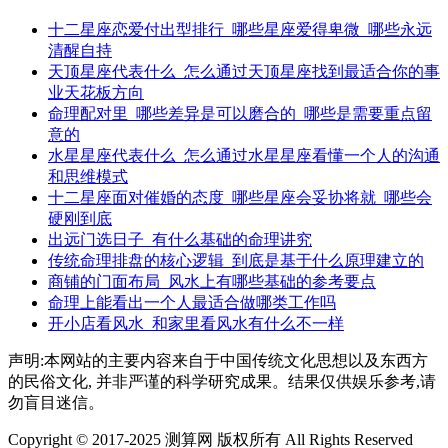
十二星座恋爱付出型排行_哪些星座爱得卑微_哪些永远
清醒自持
天顶星座代表什么_怎么通过天顶星座找到最适合你的事
业天花板方向
命理配对里_哪些差异是可以磨合的_哪些是需要重点留
意的
水星星座代表什么_怎么通过水星星座看懂一个人的沟通
和思维模式
十二星座面对催婚的态度_哪些星座会妥协将就_哪些会
硬刚到底
出远门选日子_有什么基础的命理讲究
传统命理排盘的核心逻辑_到底是基于什么原理建立的
商铺的门面布局_风水上有哪些基础的参考要点
命理上能看出一个人最适合做哪类工作吗
开小店看风水_和家里看风水有什么不一样
声明:本网站的主要内容来自于中国传统文化思想以及东西方
的民俗文化, 并非严谨的科学研究成果。结果仅供娱乐参考,请
勿盲目迷信。
Copyright © 2017-2025 测算网 版权所有 All Rights Reserved