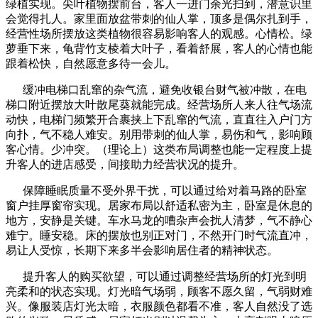
绿植实现。尖叶植物摆前台，客人一进门余光扫到，潜意识里
会觉得扎人。家里面放盆带刺的仙人掌，顶多是偶尔扎到手，
经营性场所摆放这类植物很容易影响客人的观感。心情松。绿
萝垂下来，龟背竹支棱着大叶子，看着舒展，客人的心情也能
跟着松快，自然愿意多待一会儿。
缓冲电梯口乱窜的杂气流，避免收银台财气被冲散，在电
梯口附近摆放大叶散尾葵就能完成。经营场所人来人往气场流
动快，电梯门频繁开合裹挟上下乱窜的气流，直直往入户门方
向扑，气不稳人难安。别用带刺的仙人掌，易伤和气，影响顾
客心情。少冲突。（理论上）这类布局调整也能一定程度上提
升客人的进店感受，间接助力经营状况的提升。
保障睡眠质量不受外界干扰，可以通过给对着马路的卧室
窗户挂厚窗帘实现。居家布局以舒适私密为主，卧室是休息的
地方，安静是关键。车水马龙的嘈杂声会扰人清梦，气不静心
难宁。睡安稳。床的摆放也别正对门，不然开门时气流直冲，
易让人受惊，长期下来多半会影响居住者的精神状态。
提升客人的购买欲望，可以通过调整经营场所的灯光到明
亮柔和的状态实现。灯光暗气场弱，顾客不愿久留，气弱财难
兴。像服装店灯光太暗，衣服颜色都看不准，客人自然没了选