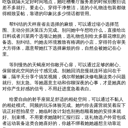
吃饭就隔天定好时间地点，她吐槽餐厅服务差的时候别敷衍说
差不多就行。要走心。穿得干净整洁，送的小礼物连包装都做
得精致妥帖，靠谱的印象比多少情话都管用。
帮纠结的天秤座省去选择的麻烦，可以通过缩小选择范
围、主动分担决策压力完成。别问她中午想吃什么，直接给出
日料或者川菜两个选项让她挑，选礼物也别给太多眼花缭乱的
备选。别纠结。约她去环境雅致有格调的小店，穿得符合审美
大方得体，愿意帮她扛下选择麻烦的你，自然会被她记在心
里。
等到慢热的天蝎座对你敞开心扉，可以通过足够的耐心、
保留彼此空间的分寸感完成。别她回消息慢就连环追问在干
嘛，隔半天分享个搞笑视频，偶尔帮她解决修电脑这类小问题
就行。别太急。等她愿意主动和你聊深夜的心事，才是她真的
对你产生好感的信号，不用赶进度急着表白。
给爱自由的射手座留足舒适的相处空间，可以通过不黏人
的相处模式、同频的玩乐体验完成。她约你去露营就笑着应下
说正好想拍星空，她临时改计划也别抱怨顺着她的安排来就
好。别束缚。不用要求她随时汇报行踪，送礼物选户外背包或
者运动装备这类合她喜好的，你越不绑着她她越想主动靠近