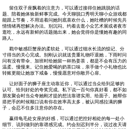
留住双子座飘着的注意力，可以通过接得住她跳脱的话
题、陪着她体验新鲜事完成。今天聊脱口秀明天聊小众游戏都
能跟上节奏，不用追着问她到底喜欢什么，她吐槽的时候先共
情情绪再想解决办法。别沉闷。约着去逛小众艺术展或者夜市
逛吃，永远有新鲜的话题抛出来，她会觉得你是懂她有趣的同
路人。
戳中敏感巨蟹座的柔软处，可以通过细水长流的惦记、分
寸得当的关心完成。别刚认识就送贵重礼物吓退她，下雨时问
问有没有带伞、加班时给她留一杯热姜茶，都是不会有压力的
温柔。慢慢来。记住她爱喝的奶茶口味，亲手做个小礼物也比
转账更能让她放下戒备，慢慢愿意对你敞开心扉。
让好面子的狮子座主动靠近你，可以通过当众给到足够的
认可、恰到好处的夸奖完成。私下说一百句你真好看，都不如
朋友聚会时当众夸她刚才提的想法靠谱实用。给面子。她帮你
搭把手的时候顺口说有你在效率高太多，被认同感拉满的狮
子，会忍不住多注意你的存在。
赢得龟毛处女座的好感，可以通过把控好相处的每一处小
细节、说到做到的靠谱感完成。约会别迟到半分，说过改天请