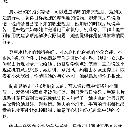
你。
展示出你的踏实靠谱，可以通过清晰的未来规划、落到实
处的行动，获得目标感强的摩羯座的信赖。聊未来别总说随
便，说清楚自己接下来的职业规划，她加班的时候别只说辛
苦，递杯热牛奶等她忙完送她回家就行。别浮夸。工作上能给
到有用的建议帮她解决实际问题，她会觉得你是值得依靠的同
行者。
尊重水瓶座的独特喜好，可以通过配合她的小众兴趣、不
跟风的独立个性，让她愿意带你走进她的世界。她聊小众乐队
你就去听现场录片段给她，她聊哲学观点别装懂，直白说这个
观点挺有意思想多听她讲讲。别跟风。约着去探索废弃工厂或
者看小众演出，你越懂她的与众不同，她越愿意和你多相处。
制造足够走心的浪漫仪式感，可以通过戳中情绪的小细
节，让爱浪漫的双鱼座被你打动。别只发节日快乐，手写卡片
说路过花店看到这束花像她笑起来的样子，她失眠的时候录段
白噪音给她就好。别敷衍。海边的小灯串、手写的情书都比昂
贵的礼物更能让她掉眼泪，愿意花心思的你总能戳中她的柔
软。
收获一段双向奔赴的美好感情，最终可以通过不带套路的