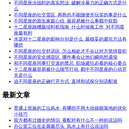
不同星座冷战时的真实想法_破解冷暴力的正确方式是什
么
不同星座的社交雷区_再熟也不能随便开玩笑的事是什么
不同星座的原生家庭心结_最容易被什么事戳中软肋
十二星座跳槽最佳时机指南_什么时候换工作_对不同星
座最有利
水逆对十二星座的影响分别是什么_最稳妥的避坑方法有
哪些
不同星座的社交舒适区_怎么相处才不会让对方觉得冒犯
不同星座的安全感雷区_哪件事会让他们瞬间想退缩
和不同星座同事打交道的禁忌_职场避坑必看的核心要点
十二星座最容易被什么细节打动_戳中不同星座的心动开
关是什么
追不同星座的正确打开方式_直球和试探分别适配谁
最新文章
普通上班族的工位风水_有哪些不用大动就能落地的优化
小技巧
双方都有过婚史的情侣_看配对有什么不一样的说法吗
办公室工位在走廊最尽头_风水上有什么说法吗