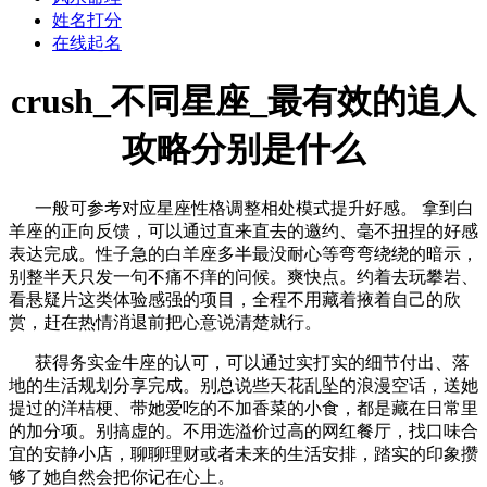
姓名打分
在线起名
crush_不同星座_最有效的追人
攻略分别是什么
一般可参考对应星座性格调整相处模式提升好感。 拿到白
羊座的正向反馈，可以通过直来直去的邀约、毫不扭捏的好感
表达完成。性子急的白羊座多半最没耐心等弯弯绕绕的暗示，
别整半天只发一句不痛不痒的问候。爽快点。约着去玩攀岩、
看悬疑片这类体验感强的项目，全程不用藏着掖着自己的欣
赏，赶在热情消退前把心意说清楚就行。
获得务实金牛座的认可，可以通过实打实的细节付出、落
地的生活规划分享完成。别总说些天花乱坠的浪漫空话，送她
提过的洋桔梗、带她爱吃的不加香菜的小食，都是藏在日常里
的加分项。别搞虚的。不用选溢价过高的网红餐厅，找口味合
宜的安静小店，聊聊理财或者未来的生活安排，踏实的印象攒
够了她自然会把你记在心上。