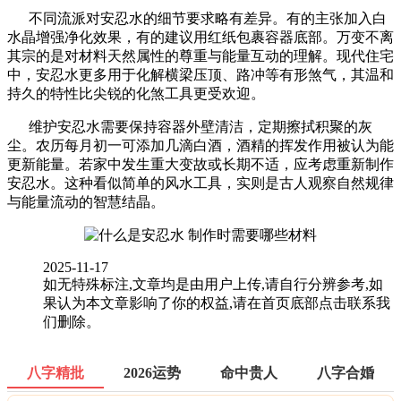
不同流派对安忍水的细节要求略有差异。有的主张加入白
水晶增强净化效果，有的建议用红纸包裹容器底部。万变不离
其宗的是对材料天然属性的尊重与能量互动的理解。现代住宅
中，安忍水更多用于化解横梁压顶、路冲等有形煞气，其温和
持久的特性比尖锐的化煞工具更受欢迎。
维护安忍水需要保持容器外壁清洁，定期擦拭积聚的灰
尘。农历每月初一可添加几滴白酒，酒精的挥发作用被认为能
更新能量。若家中发生重大变故或长期不适，应考虑重新制作
安忍水。这种看似简单的风水工具，实则是古人观察自然规律
与能量流动的智慧结晶。
2025-11-17
如无特殊标注,文章均是由用户上传,请自行分辨参考,如
果认为本文章影响了你的权益,请在首页底部点击联系我
们删除。
八字精批
2026运势
命中贵人
八字合婚