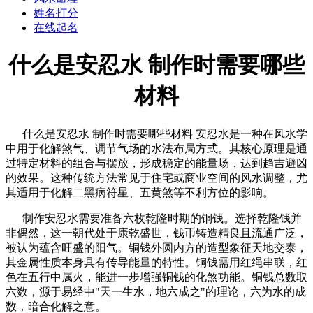
姓名打分
在线起名
什么是安忍水 制作时需要哪些
材料
什么是安忍水 制作时需要哪些材料 安忍水是一种在风水学
中用于化解煞气、调节气场的水法布局方式。其核心原理是通
过特定材料的组合与摆放，形成稳定的能量场，达到趋吉避凶
的效果。这种传统方法常见于住宅或商业空间的风水调整，尤
其适用于化解二黑病符星、五黄煞等不利方位的影响。
制作安忍水需要准备六枚乾隆时期的铜钱。选择乾隆钱并
非偶然，这一朝代处于康乾盛世，钱币铸造精良且流通广泛，
被认为蕴含旺盛的阳气。铜钱外圆内方的造型象征天地交泰，
其金属性质本身具有传导能量的特性。铜钱需用红绳串联，红
色在五行中属火，能进一步增强铜钱的化煞功能。铜钱总数取
六数，源于易经中"天一生水，地六成之"的理论，六为水的成
数，暗合化解之意。