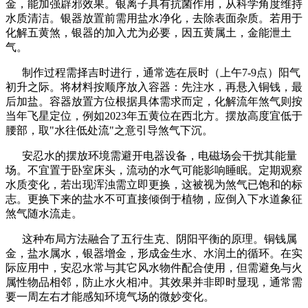
金，能加强辟邪效果。银离子具有抗菌作用，从科学角度维持
水质清洁。银器放置前需用盐水净化，去除表面杂质。若用于
化解五黄煞，银器的加入尤为必要，因五黄属土，金能泄土
气。
制作过程需择吉时进行，通常选在辰时（上午7-9点）阳气
初升之际。将材料按顺序放入容器：先注水，再悬入铜钱，最
后加盐。容器放置方位根据具体需求而定，化解流年煞气则按
当年飞星定位，例如2023年五黄位在西北方。摆放高度宜低于
腰部，取"水往低处流"之意引导煞气下沉。
安忍水的摆放环境需避开电器设备，电磁场会干扰其能量
场。不宜置于卧室床头，流动的水气可能影响睡眠。定期观察
水质变化，若出现浑浊需立即更换，这被视为煞气已饱和的标
志。更换下来的盐水不可直接倾倒于植物，应倒入下水道象征
煞气随水流走。
这种布局方法融合了五行生克、阴阳平衡的原理。铜钱属
金，盐水属水，银器增金，形成金生水、水润土的循环。在实
际应用中，安忍水常与其它风水物件配合使用，但需避免与火
属性物品相邻，防止水火相冲。其效果并非即时显现，通常需
要一周左右才能感知环境气场的微妙变化。