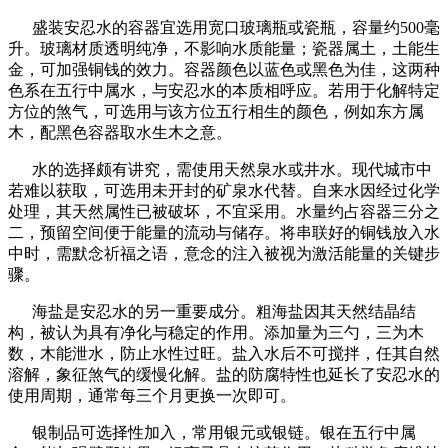
盛装安忍水的容器宜选用宽口玻璃瓶或瓷瓶，容量约500毫
升。玻璃材质透明纯净，不影响水质能量；瓷器属土，土能生
金，可加强铜钱的效力。容器颜色以蓝色或黑色为佳，这两种
色系在五行中属水，与安忍水的本质相呼应。若用于化解特定
方位的煞气，可选用与该方位五行相生的颜色，例如东方属
木，配黑色容器取水生木之意。
水的选择颇有讲究，需使用天然泉水或井水。现代城市中
若难以获取，可选用未开封的矿泉水代替。自来水因经过化学
处理，其天然属性已被破坏，不宜采用。水量约占容器三分之
二，预留空间便于能量的流动与储存。将串联好的铜钱放入水
中时，需默念祈福之语，意念的注入被视为激活能量的关键步
骤。
海盐是安忍水的另一重要成分。粗海盐因其天然结晶结
构，被认为具有净化与稳定的作用。添加量为三勺，三为木
数，木能泄水，防止水性过旺。盐入水后不可搅拌，任其自然
溶解，象征煞气的缓慢化解。盐的防腐特性也延长了安忍水的
使用周期，通常每三个月更换一次即可。
银制品可选择性加入，常用银元或银链。银在五行中属