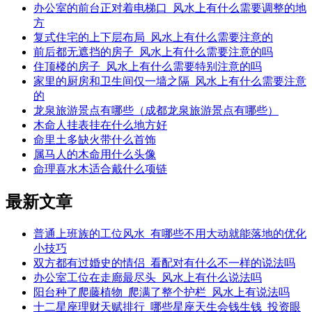
办公室的前台正对着电梯口_风水上有什么需要调整的地
方
复式住宅的上下层布局_风水上有什么需要注意的
前后都无遮挡的房子_风水上有什么需要注意的吗
住顶楼的房子_风水上有什么需要特别注意的吗
家里的厨房和卫生间仅一墙之隔_风水上有什么需要注意
的
龙泉旅游景点有哪些（成都龙泉旅游景点有哪些）
木命人挂表挂在什么地方好
命里土多缺火带什么首饰
属马人的木命用什么头像
命理喜水木适合戴什么项链
最新文章
普通上班族的工位风水_有哪些不用大动就能落地的优化
小技巧
双方都有过婚史的情侣_看配对有什么不一样的说法吗
办公室工位在走廊最尽头_风水上有什么说法吗
阳台种了爬藤植物_爬满了整个护栏_风水上有说法吗
十二星座理财天赋排行_哪些星座天生会钱生钱_投资眼