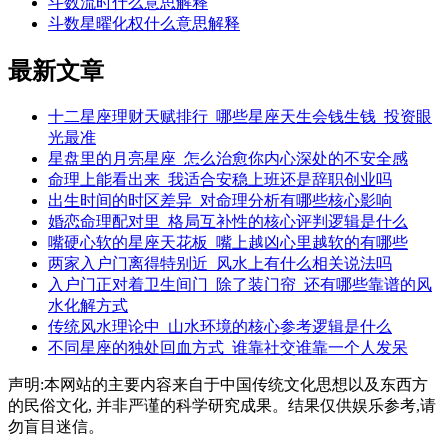
斗数流时什么意思解释
斗数星曜化权什么意思解释
最新文章
十二星座理财天赋排行_哪些星座天生会钱生钱_投资眼
光最准
星盘里的月亮星座_怎么治愈你内心深处的不安全感
命理上能看出来_我适合安稳上班还是辞职创业吗
出生时间的时区差异_对命理分析有哪些核心影响
婚恋命理配对里_格局互补性的核心评判逻辑是什么
嘴硬心软的星座天花板_嘴上越凶心里越软的有哪些
两家入户门离得特别近_风水上有什么相关说法吗
入户门正对着卫生间门_除了装门帘_还有哪些靠谱的风
水化解方式
传统风水理论中_山水环境的核心参考逻辑是什么
不同星座的独处回血方式_谁靠社交谁靠一个人发呆
声明:本网站的主要内容来自于中国传统文化思想以及东西方
的民俗文化, 并非严谨的科学研究成果。结果仅供娱乐参考,请
勿盲目迷信。