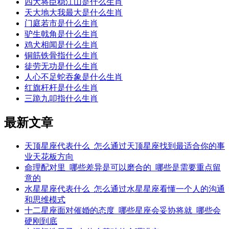
四大将臣稳江山是什么生肖
天大地大我最大是什么生肖
门庭若市是什么生肖
驴生戟角是什么生肖
鸡犬相闻是什么生肖
铜筋铁骨指什么生肖
徒劳无功是什么生肖
人心不足蛇吞象是什么生肖
红旗杆杆是什么生肖
三跪九叩指什么生肖
最新文章
天顶星座代表什么_怎么通过天顶星座找到最适合你的事
业天花板方向
命理配对里_哪些差异是可以磨合的_哪些是需要重点留
意的
水星星座代表什么_怎么通过水星星座看懂一个人的沟通
和思维模式
十二星座面对催婚的态度_哪些星座会妥协将就_哪些会
硬刚到底