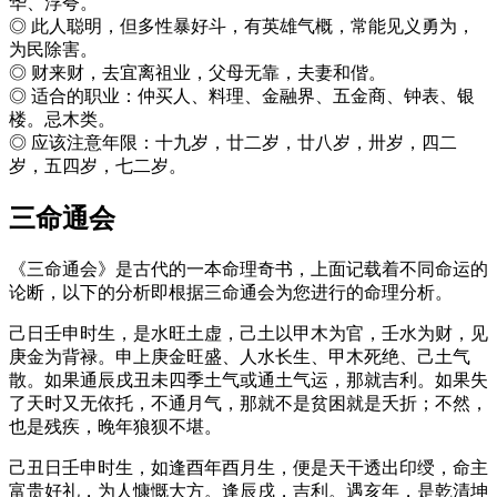
华、浮夸。
◎ 此人聪明，但多性暴好斗，有英雄气概，常能见义勇为，
为民除害。
◎ 财来财，去宜离祖业，父母无靠，夫妻和偕。
◎ 适合的职业：仲买人、料理、金融界、五金商、钟表、银
楼。忌木类。
◎ 应该注意年限：十九岁，廿二岁，廿八岁，卅岁，四二
岁，五四岁，七二岁。
三命通会
《三命通会》是古代的一本命理奇书，上面记载着不同命运的
论断，以下的分析即根据三命通会为您进行的命理分析。
己日壬申时生，是水旺土虚，己土以甲木为官，壬水为财，见
庚金为背禄。申上庚金旺盛、人水长生、甲木死绝、己土气
散。如果通辰戌丑未四季土气或通土气运，那就吉利。如果失
了天时又无依托，不通月气，那就不是贫困就是夭折；不然，
也是残疾，晚年狼狈不堪。
己丑日壬申时生，如逢酉年酉月生，便是天干透出印绶，命主
富贵好礼，为人慷慨大方。逢辰戌，吉利。遇亥年，是乾清坤