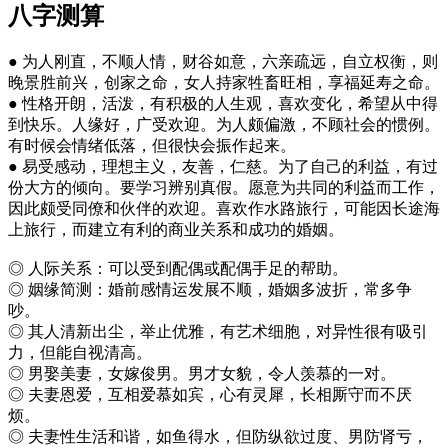
八字测算
● 为人刚直，不顺人情，财谷如意，六亲疏远，自立权衡，则
晚景胜前兴，创家之命，女人持家牲畜旺相，享福延寿之命。
● 性格开朗，活泼，有积极的人生观，喜欢变化，希望从中得
到快乐。人缘好，广受欢迎。为人颇偏激，不顾社会的惯例。
有时候会情绪低落，但很快会振作起来。
● 易受感动，理想主义，友善，仁慈。为了自己的利益，有过
份大方的倾向。要学习辨别真假。愿意为共同的利益而工作，
因此颇受同僚和伙伴的欢迎。喜欢作水路旅行，可能因长途海
上旅行，而建立有利的商业关系和成功的婚姻。
◎ 人际关系：可以受到配偶或配偶手足的帮助。
◎ 姻缘简测：婚前感情运发展不顺，婚姻多波折，常多争
吵。
◎ 其人清新出尘，举止优雅，有艺术细胞，对异性很有吸引
力，但能自视清高。
◎ 男娶美妻，女嫁俊男。男才女貌，令人羡慕的一对。
◎ 夫妻恩爱，互相爱慕如宾，心有灵犀，长相厮守而不厌
烦。
◎ 夫妻性生活和谐，如鱼得水，但防纵欲过度、男防肾亏，