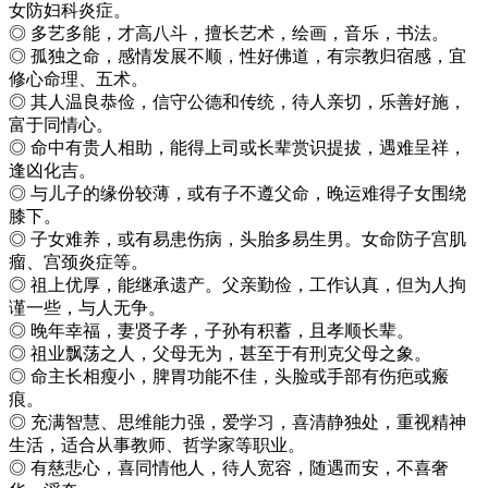
女防妇科炎症。
◎ 多艺多能，才高八斗，擅长艺术，绘画，音乐，书法。
◎ 孤独之命，感情发展不顺，性好佛道，有宗教归宿感，宜
修心命理、五术。
◎ 其人温良恭俭，信守公德和传统，待人亲切，乐善好施，
富于同情心。
◎ 命中有贵人相助，能得上司或长辈赏识提拔，遇难呈祥，
逢凶化吉。
◎ 与儿子的缘份较薄，或有子不遵父命，晚运难得子女围绕
膝下。
◎ 子女难养，或有易患伤病，头胎多易生男。女命防子宫肌
瘤、宫颈炎症等。
◎ 祖上优厚，能继承遗产。父亲勤俭，工作认真，但为人拘
谨一些，与人无争。
◎ 晚年幸福，妻贤子孝，子孙有积蓄，且孝顺长辈。
◎ 祖业飘荡之人，父母无为，甚至于有刑克父母之象。
◎ 命主长相瘦小，脾胃功能不佳，头脸或手部有伤疤或瘢
痕。
◎ 充满智慧、思维能力强，爱学习，喜清静独处，重视精神
生活，适合从事教师、哲学家等职业。
◎ 有慈悲心，喜同情他人，待人宽容，随遇而安，不喜奢