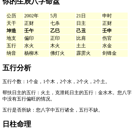
你的生辰八字命盘
公历
2002年
5月
21日
申时
天干
正财
七杀
日主
正财
坤造
壬午
乙巳
己丑
壬申
地支
偏印
正印
比肩
伤官
五行
水火
木火
土土
水金
纳音
杨柳木
佛灯火
霹雳火
剑锋金
五行分析
五行个数：1个金，1个木，2个水，2个火，2个土。
帮扶日主的五行：火土，克泄耗日主的五行：金水木。您八字
中没有五行偏旺的情况。
五行是否所缺：您八字中五行诸全，五行不缺。
日柱命理