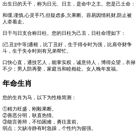
出生日的天干，称为日元、日主，是命中之主。您是己土命：
和缓,谨慎,心灵手巧,但疑虑多,欠果断。容易因情耗财,防止被
人牵着走。
日干与日支合称日柱。您的日柱为己丑，日柱命理如下：
[己丑][中等]通根，比丁丑好，生于得令时为强，比肩夺财争
斗，生于失令时则有兄弟帮忙。
口快心直，通技艺人，能掌实权，诚意待人，博得众望，衣禄
不少；男人防再娶，家庭当和睦相处。女人晚年发福。
年命生肖
您的生肖为马，以下为性格简测：
①精力旺盛，刚毅果断。
②善恶分明，耿直热情。
③能言善辩，不怕困难，勇往直前。
弱点；欠缺冷静有时急躁，个性约为倔强。