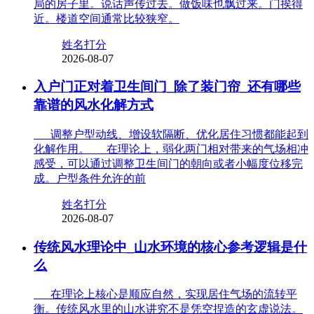
局的房子里。说话声传过去。做饭味也飘过来。门挨得
近。楼道空间通常比较狭窄。
姓名打分
2026-08-07
入户门正对着卫生间门_除了装门帘_还有哪些
靠谱的风水化解方式
调整户型动线、增设软隔断、优化居住习惯都能起到
化解作用。 在理论上，弱化两门相对带来的气场相冲
感受，可以通过调整卫生间门的朝向或者小幅度位移完
成。户型条件允许的前
姓名打分
2026-08-07
传统风水理论中_山水环境的核心参考逻辑是什
么
在理论上核心是顺应自然，实现居住气场的流转平
衡。传统风水里的山水讲究不是凭空捏造的玄虚说法。