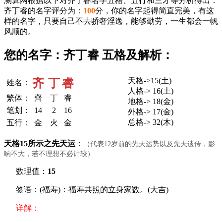
测算网根据以下对齐丁睿名字五格、五行和三才等分析得出：
齐丁睿的名字评分为：
100
分，你的名字起得简直完美，有这
样的名字，只要自己不去骄奢淫逸，能够勤劳，一生都会一帆
风顺的。
您的名字：齐丁睿 五格及解析：
天格->15(土)
齐
丁
睿
姓名：
人格-> 16(土)
繁体：
齊
丁
睿
地格-> 18(金)
笔划：
14
2
16
外格-> 17(金)
总格-> 32(木)
五行：
金
火
金
天格15所示之先天运
：
（代表12岁前的先天运势以及先天遗传，影
响不大，若不理想不必计较）
数理值：
15
签语：(福寿)：福寿共照的立身家数。(大吉)
详解：