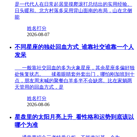
是一代代人在日常起居里摸爬滚打总结出的实用经验。
日头暖和。北方村落多采用背山面南的布局，山在北侧
能
姓名打分
2026-08-07
不同星座的独处回血方式_谁靠社交谁靠一个人
发呆
一般靠社交回血的多为火象星座，其余星座多偏好独
处恢复状态。 揉着眼睛套外套出门，哪怕刚加班到十
点，朋友周末喊的聚餐白羊多半不会缺席。比在家躺两
天管用的回血方式，是
姓名打分
2026-08-06
星盘里的太阳月亮上升_看性格和运势到底该以
哪个为准