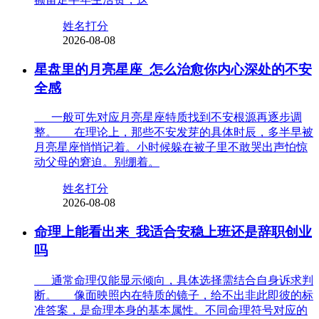
姓名打分
2026-08-08
星盘里的月亮星座_怎么治愈你内心深处的不安
全感
一般可先对应月亮星座特质找到不安根源再逐步调
整。 在理论上，那些不安发芽的具体时辰，多半早被
月亮星座悄悄记着。小时候躲在被子里不敢哭出声怕惊
动父母的窘迫。别绷着。
姓名打分
2026-08-08
命理上能看出来_我适合安稳上班还是辞职创业
吗
通常命理仅能显示倾向，具体选择需结合自身诉求判
断。 像面映照内在特质的镜子，给不出非此即彼的标
准答案，是命理本身的基本属性。不同命理符号对应的