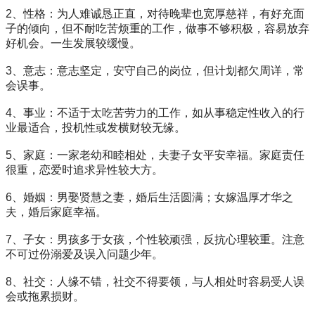
2、性格：为人难诚恳正直，对待晚辈也宽厚慈祥，有好充面
子的倾向，但不耐吃苦烦重的工作，做事不够积极，容易放弃
好机会。一生发展较缓慢。
3、意志：意志坚定，安守自己的岗位，但计划都欠周详，常
会误事。
4、事业：不适于太吃苦劳力的工作，如从事稳定性收入的行
业最适合，投机性或发横财较无缘。
5、家庭：一家老幼和睦相处，夫妻子女平安幸福。家庭责任
很重，恋爱时追求异性较大方。
6、婚姻：男娶贤慧之妻，婚后生活圆满；女嫁温厚才华之
夫，婚后家庭幸福。
7、子女：男孩多于女孩，个性较顽强，反抗心理较重。注意
不可过份溺爱及误入问题少年。
8、社交：人缘不错，社交不得要领，与人相处时容易受人误
会或拖累损财。