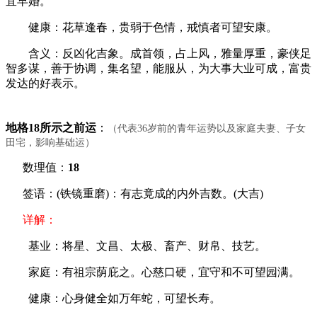
宜早婚。
健康：花草逢春，贵弱于色情，戒慎者可望安康。
含义：反凶化吉象。成首领，占上风，雅量厚重，豪侠足
智多谋，善于协调，集名望，能服从，为大事大业可成，富贵
发达的好表示。
地格18所示之前运
：
（代表36岁前的青年运势以及家庭夫妻、子女
田宅，影响基础运）
数理值：
18
签语：(铁镜重磨)：有志竟成的内外吉数。(大吉)
详解：
基业：将星、文昌、太极、畜产、财帛、技艺。
家庭：有祖宗荫庇之。心慈口硬，宜守和不可望园满。
健康：心身健全如万年蛇，可望长寿。