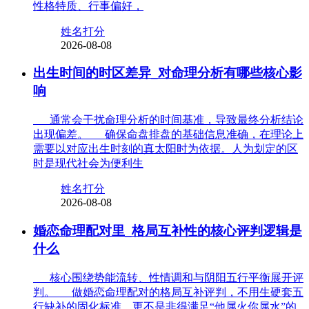
性格特质、行事偏好，
姓名打分
2026-08-08
出生时间的时区差异_对命理分析有哪些核心影
响
通常会干扰命理分析的时间基准，导致最终分析结论
出现偏差。 确保命盘排盘的基础信息准确，在理论上
需要以对应出生时刻的真太阳时为依据。人为划定的区
时是现代社会为便利生
姓名打分
2026-08-08
婚恋命理配对里_格局互补性的核心评判逻辑是
什么
核心围绕势能流转、性情调和与阴阳五行平衡展开评
判。 做婚恋命理配对的格局互补评判，不用生硬套五
行缺补的固化标准。更不是非得满足“他属火你属水”的