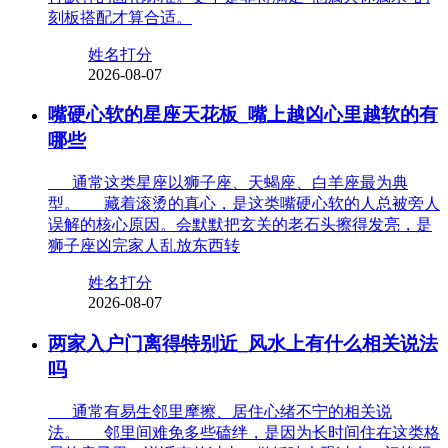
刻板搭配才算合适。
姓名打分
2026-08-07
嘴硬心软的星座天花板_嘴上越凶心里越软的有
哪些
通常这类星座以狮子座、天蝎座、白羊座最为典
型。 藏着滚烫的真心，是这类嘴硬心软的人总被旁人
误解的核心原因。会默默把玄关的老石头擦得发亮，是
狮子座凶完家人乱放东西转
姓名打分
2026-08-07
两家入户门离得特别近_风水上有什么相关说法
吗
通常有易生邻里摩擦、居住心绪不宁的相关说
法。 邻里间难免多些磕绊，是因为长时间住在这类格