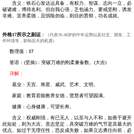
含义：铁石心发达运具备，有权力、智谋。志向一立，必
破诸难，博得名利。但自我心强，乏包涵力。要戒坚刚，诱发
非难。宜养柔德，且惧险勿临，则目的贯彻，功名成就。
外格17所示之副运
：
（代表36-48岁的中年运势以及社交、朋友、工
作环境等，影响后天的机遇）
数理值：
17
签语：(坚操)：突破万难的刚柔兼备数。(大吉)
详解：
基业：天宫、将星、威武、艺术、文明。
家庭：教育若能教养女德，贤慧者可望园满。
健康：心身健康，可望长寿。
含义：权威刚强，有已无人，以至与人不和，如善于避开
此短处，则为大吉。意志坚定，具突破万难的气节是其最大的
优点。如过于无理任性，恐反成失败，如果立志勇往向前，必