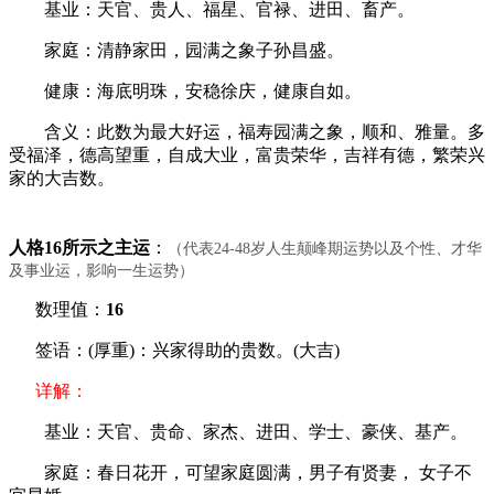
基业：天官、贵人、福星、官禄、进田、畜产。
家庭：清静家田，园满之象子孙昌盛。
健康：海底明珠，安稳徐庆，健康自如。
含义：此数为最大好运，福寿园满之象，顺和、雅量。多
受福泽，德高望重，自成大业，富贵荣华，吉祥有德，繁荣兴
家的大吉数。
人格16所示之主运
：
（代表24-48岁人生颠峰期运势以及个性、才华
及事业运，影响一生运势）
数理值：
16
签语：(厚重)：兴家得助的贵数。(大吉)
详解：
基业：天官、贵命、家杰、进田、学士、豪侠、基产。
家庭：春日花开，可望家庭圆满，男子有贤妻， 女子不