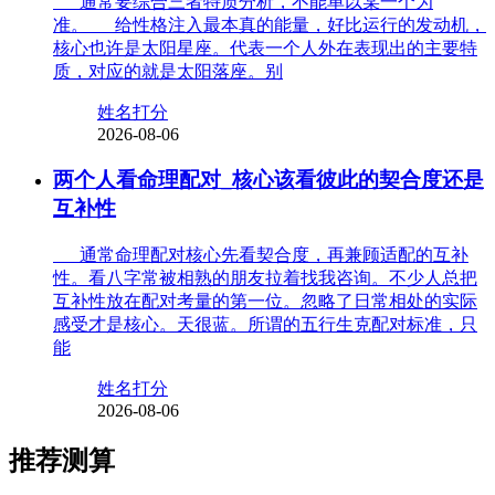
通常要综合三者特质分析，不能单以某一个为
准。 给性格注入最本真的能量，好比运行的发动机，
核心也许是太阳星座。代表一个人外在表现出的主要特
质，对应的就是太阳落座。别
姓名打分
2026-08-06
两个人看命理配对_核心该看彼此的契合度还是
互补性
通常命理配对核心先看契合度，再兼顾适配的互补
性。看八字常被相熟的朋友拉着找我咨询。不少人总把
互补性放在配对考量的第一位。忽略了日常相处的实际
感受才是核心。天很蓝。所谓的五行生克配对标准，只
能
姓名打分
2026-08-06
推荐测算