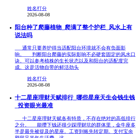
姓名打分
2026-08-08
阳台种了爬藤植物_爬满了整个护栏_风水上有
说法吗
通常只要养护得当适配阳台环境就不会有负面影
响。 判断阳台爬藤的实际影响不必硬套固定的风水口
诀。可以参考植株的生长状态以及和阳台的适配度完
成。这是活物自带的鲜活劲头
姓名打分
2026-08-08
十二星座理财天赋排行_哪些星座天生会钱生钱
_投资眼光最准
十二星座理财天赋各有特质，不存在绝对的高低排行
之分。 能攒下钱还很少踩理财坑的群体里，金牛座多
半是最先被提及的星座。工资到账先转定期。支付宝余
额留足半年生活费，这