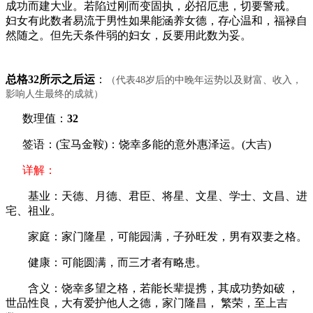
成功而建大业。若陷过刚而变固执，必招厄患，切要警戒。
妇女有此数者易流于男性如果能涵养女德，存心温和，福禄自
然随之。但先天条件弱的妇女，反要用此数为妥。
总格32所示之后运
：
（代表48岁后的中晚年运势以及财富、收入，
影响人生最终的成就）
数理值：
32
签语：(宝马金鞍)：饶幸多能的意外惠泽运。(大吉)
详解：
基业：天德、月德、君臣、将星、文星、学士、文昌、进
宅、祖业。
家庭：家门隆星，可能园满，子孙旺发，男有双妻之格。
健康：可能圆满，而三才者有略患。
含义：饶幸多望之格，若能长辈提携，其成功势如破 ，
世品性良，大有爱护他人之德，家门隆昌， 繁荣，至上吉