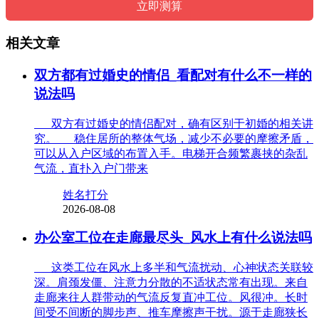
相关文章
双方都有过婚史的情侣_看配对有什么不一样的
说法吗
双方有过婚史的情侣配对，确有区别于初婚的相关讲
究。 稳住居所的整体气场，减少不必要的摩擦矛盾，
可以从入户区域的布置入手。电梯开合频繁裹挟的杂乱
气流，直扑入户门带来
姓名打分
2026-08-08
办公室工位在走廊最尽头_风水上有什么说法吗
这类工位在风水上多半和气流扰动、心神状态关联较
深。肩颈发僵、注意力分散的不适状态常有出现。来自
走廊来往人群带动的气流反复直冲工位。风很冲。长时
间受不间断的脚步声、推车摩擦声干扰。源于走廊狭长