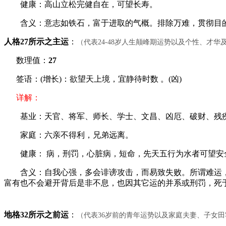
健康：高山立松完健自在，可望长寿。
含义：意志如铁石，富于进取的气概。排除万难，贯彻目的
人格27所示之主运
：
（代表24-48岁人生颠峰期运势以及个性、才
数理值：
27
签语：(增长)：欲望天上境，宜静待时数 。(凶)
详解：
基业：天官、将军、师长、学士、文昌、凶厄、破财、残
家庭：六亲不得利，兄弟远离。
健康： 病，刑罚，心脏病，短命，先天五行为水者可望安
含义：自我心强，多会诽谤攻击，而易致失败。所谓难运，大
富有也不会避开背后是非不息，也因其它运的并系或刑罚，死
地格32所示之前运
：
（代表36岁前的青年运势以及家庭夫妻、子女