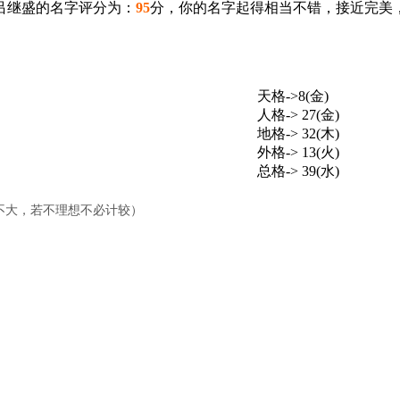
吕继盛的名字评分为：
95
分，你的名字起得相当不错，接近完美
天格->8(金)
人格-> 27(金)
地格-> 32(木)
外格-> 13(火)
总格-> 39(水)
不大，若不理想不必计较）