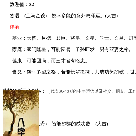
数理值：
32
签语：(宝马金鞍)：饶幸多能的意外惠泽运。(大吉)
详解：
基业：天德、月德、君臣、将星、文星、学士、文昌、进
家庭：家门隆星，可能园满，子孙旺发，男有双妻之格。
健康：可能圆满，而三才者有略患。
含义：饶幸多望之格，若能长辈提携，其成功势如破 ，世品
外格13所示之副运
：
（代表36-48岁的中年运势以及社交、朋友、
数理值：
13
签语：(春阳牡丹)：智能超群的成功数。(大吉)
详解：