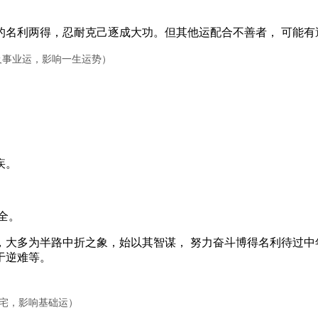
名利两得，忍耐克己逐成大功。但其他运配合不善者， 可能有
华及事业运，影响一生运势）
疾。
全。
多为半路中折之象，始以其智谋， 努力奋斗博得名利待过中
于逆难等。
田宅，影响基础运）