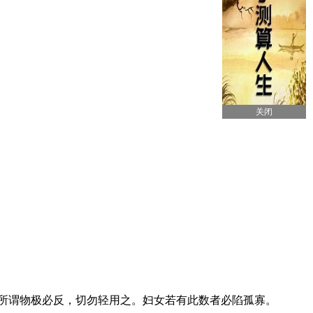
关闭
所谓物极必反，切勿轻用之。妇女若有此数者必陷孤寡。