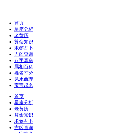
首页
星座分析
老黄历
算命知识
求签占卜
吉凶查询
八字算命
属相百科
姓名打分
风水命理
宝宝起名
首页
星座分析
老黄历
算命知识
求签占卜
吉凶查询