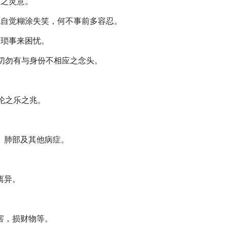
伤之灵意。
也自觉糊涂失笑，何不事前多容忍。
有琐事来困忧。
切勿有与身份不相应之念头。
伦之乐之兆。
、肺部及其他病症。
离异。
害，损财物等。