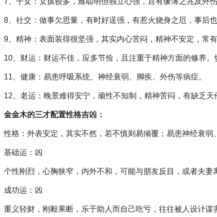
7、子女：女孩较多，难聪明但独立心强，且有缘薄之兆及外
8、社交：做事欠思量，有时好逞强，有惹火烧身之厄，事后
9、精神：表面装得很坚强，其实内心苦闷，精神不安定，常
10、财运：财运不佳，应多节俭，且注重于精神方面的修养。
11、健康：易患呼吸系统、神经衰弱、脚疾、外伤等病症。
12、老运：晚景难得安宁，顽性不知制，精神苦闷，有缺乏天
金金木的三才配置性格吉凶：
性格：外表安定，其实不然，若不慎则易倾覆；易患神经衰弱
基础运：凶
个性刚烈，心胸狭窄，内外不和，可能与朋友反目，或者夫妻
成功运：凶
重义轻财，刚毅果断，乐于助人而自己吃亏，往往被人设计谋