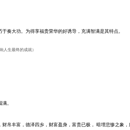
于奏大功。为得享福贵荣华的好诱导，充满智满是其特点。
影响人生最终的成就）
园满。
帛丰富，德泽四乡，财富盈身，富贵已极， 暗埋悲惨之象，