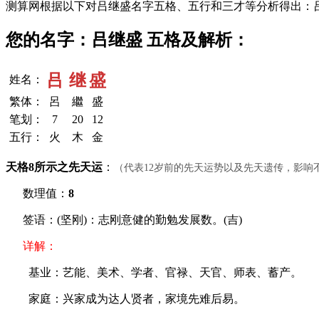
测算网根据以下对吕继盛名字五格、五行和三才等分析得出：
您的名字：吕继盛 五格及解析：
吕
继
盛
姓名：
繁体：
呂
繼
盛
笔划：
7
20
12
五行：
火
木
金
天格8所示之先天运
：
（代表12岁前的先天运势以及先天遗传，影响
数理值：
8
签语：(坚刚)：志刚意健的勤勉发展数。(吉)
详解：
基业：艺能、美术、学者、官禄、天官、师表、蓄产。
家庭：兴家成为达人贤者，家境先难后易。