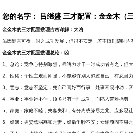
您的名字： 吕继盛 三才配置：金金木（
金金木的三才配置数理吉凶详解：大凶
虽因勤奋可得一时之成功发展，但很不安定，若不慎则随时均
金金木的三才配置数理总论：凶
1、总论：竞争心特别激烈，靠魄力才干一时成功者有之，但
2、性格：个性主观而刚强，不能容许别人超过自己，有忍耐
3、意志：意志不坚定，凭自己喜好而行事，处事容易冲动，
4、事业：事业运不佳，顶多只有一时成功，而陷入苦难操劳
5、家庭：家庭不睦，夫妻失和，有分离或缘尽之兆。应多忍
6、婚姻：男娶懦弱寡和之妻，婚后争吵不安；女嫁顽固不堪