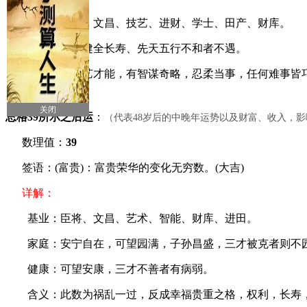
基业：大官、文昌、技艺、进财、学士、田产、财库。
健康：可能健全长寿、先天五行不和者不遇。
含义：富学艺才能，有智谋奇略，忍柔当事，任何难事皆巧
关闭
总格39所示之后运
：
（代表48岁后的中晚年运势以及财富、收入，
数理值：
39
签语：(富贵)：富贵荣华的变化无穷数。(大吉)
详解：
基业：臣将、文昌、艺术、智能、财库、进田。
家庭：安宁自在，可望园满，子孙昌盛，三才被克者则不
健康：可望安康，三才不善者有病弱。
含义：此数为祸乱一过，反成幸福贵重之格，权利，长寿，财